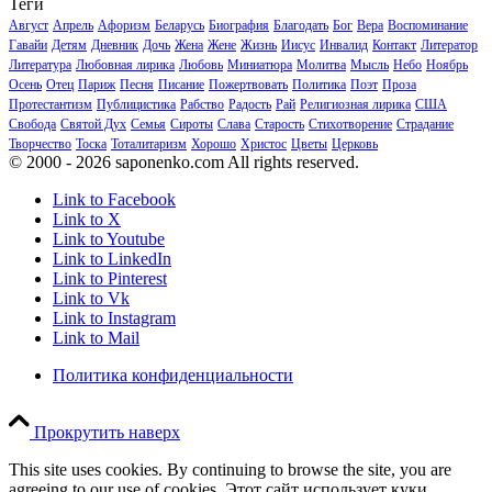
Теги
Август
Апрель
Афоризм
Беларусь
Биография
Благодать
Бог
Вера
Воспоминание
Гавайи
Детям
Дневник
Дочь
Жена
Жене
Жизнь
Иисус
Инвалид
Контакт
Литератор
Литература
Любовная лирика
Любовь
Миниатюра
Молитва
Мысль
Небо
Ноябрь
Осень
Отец
Париж
Песня
Писание
Пожертвовать
Политика
Поэт
Проза
Протестантизм
Публицистика
Рабство
Радость
Рай
Религиозная лирика
США
Свобода
Святой Дух
Семья
Сироты
Слава
Старость
Стихотворение
Страдание
Творчество
Тоска
Тоталитаризм
Хорошо
Христос
Цветы
Церковь
© 2000 - 2026 saponenko.com All rights reserved.
Link to Facebook
Link to X
Link to Youtube
Link to LinkedIn
Link to Pinterest
Link to Vk
Link to Instagram
Link to Mail
Политика конфиденциальности
Прокрутить наверх
This site uses cookies. By continuing to browse the site, you are
agreeing to our use of cookies. Этот сайт использует куки.