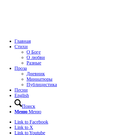
Главная
Стихи
О Боге
О любви
Разные
Проза
Дневник
Миниатюры
Публицистика
Песни
English
Поиск
Меню
Меню
Link to Facebook
Link to X
Link to Youtube