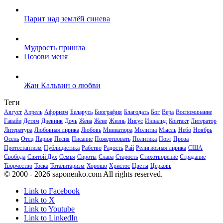
Парит над землёй синева
Мудрость пришла
Позови меня
Жан Кальвин о любви
Теги
Август
Апрель
Афоризм
Беларусь
Биография
Благодать
Бог
Вера
Воспоминание
Гавайи
Детям
Дневник
Дочь
Жена
Жене
Жизнь
Иисус
Инвалид
Контакт
Литератор
Литература
Любовная лирика
Любовь
Миниатюра
Молитва
Мысль
Небо
Ноябрь
Осень
Отец
Париж
Песня
Писание
Пожертвовать
Политика
Поэт
Проза
Протестантизм
Публицистика
Рабство
Радость
Рай
Религиозная лирика
США
Свобода
Святой Дух
Семья
Сироты
Слава
Старость
Стихотворение
Страдание
Творчество
Тоска
Тоталитаризм
Хорошо
Христос
Цветы
Церковь
© 2000 - 2026 saponenko.com All rights reserved.
Link to Facebook
Link to X
Link to Youtube
Link to LinkedIn