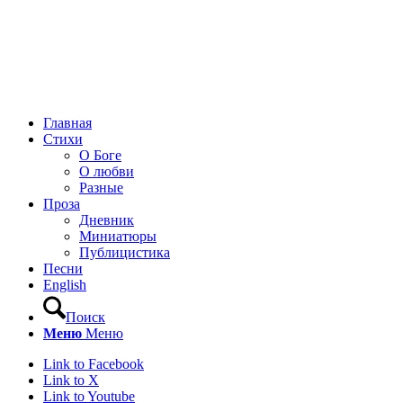
Главная
Стихи
О Боге
О любви
Разные
Проза
Дневник
Миниатюры
Публицистика
Песни
English
Поиск
Меню
Меню
Link to Facebook
Link to X
Link to Youtube