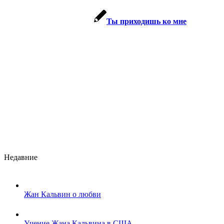
Ты приходишь ко мне
Недавние
Жан Кальвин о любви
Учение Жана Кальвина в США