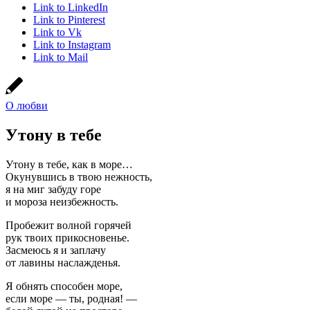
Link to LinkedIn
Link to Pinterest
Link to Vk
Link to Instagram
Link to Mail
О любви
Утону в тебе
Утону в тебе, как в море…
Окунувшись в твою нежность,
я на миг забуду горе
и мороза неизбежность.
Пробежит волной горячей
рук твоих прикосновенье.
Засмеюсь я и заплачу
от лавины наслажденья.
Я обнять способен море,
если море — ты, родная! —