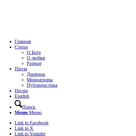
Главная
Стихи
О Боге
О любви
Разные
Проза
Дневник
Миниатюры
Публицистика
Песни
English
Поиск
Меню
Меню
Link to Facebook
Link to X
Link to Youtube