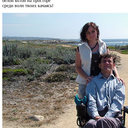
белой яхтой на просторе
среди волн твоих качаясь!