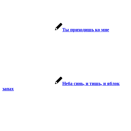
Ты приходишь ко мне
Неба синь, и тишь, и яблок
запах