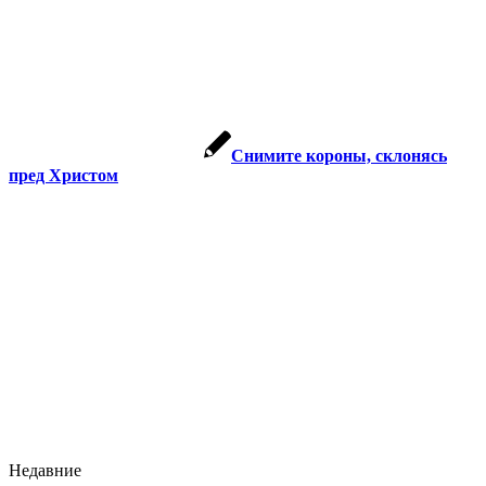
Снимите короны, склонясь
пред Христом
Недавние