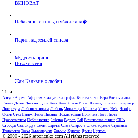
ВИНОВАТ
Неба синь, и тишь, и яблок запа�...
Парит над землёй синева
Мудрость пришла
Позови меня
Жан Кальвин о любви
Теги
Август
Апрель
Афоризм
Беларусь
Биография
Благодать
Бог
Вера
Воспоминание
Гавайи
Детям
Дневник
Дочь
Жена
Жене
Жизнь
Иисус
Инвалид
Контакт
Литератор
Литература
Любовная лирика
Любовь
Миниатюра
Молитва
Мысль
Небо
Ноябрь
Осень
Отец
Париж
Песня
Писание
Пожертвовать
Политика
Поэт
Проза
Протестантизм
Публицистика
Рабство
Радость
Рай
Религиозная лирика
США
Свобода
Святой Дух
Семья
Сироты
Слава
Старость
Стихотворение
Страдание
Творчество
Тоска
Тоталитаризм
Хорошо
Христос
Цветы
Церковь
© 2000 - 2026 saponenko.com All rights reserved.