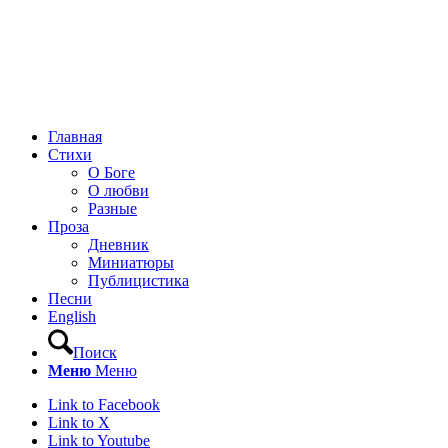
Главная
Стихи
О Боге
О любви
Разные
Проза
Дневник
Миниатюры
Публицистика
Песни
English
Поиск
Меню
Меню
Link to Facebook
Link to X
Link to Youtube