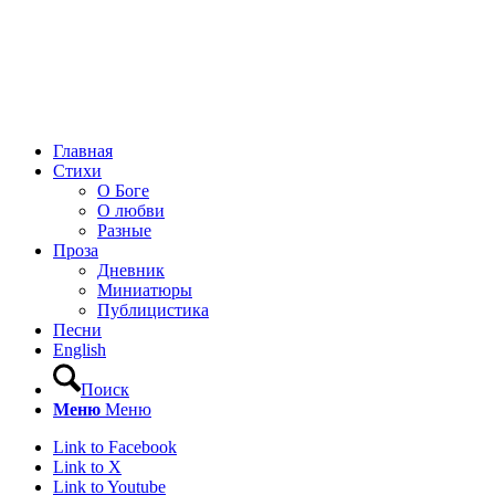
Главная
Стихи
О Боге
О любви
Разные
Проза
Дневник
Миниатюры
Публицистика
Песни
English
Поиск
Меню
Меню
Link to Facebook
Link to X
Link to Youtube