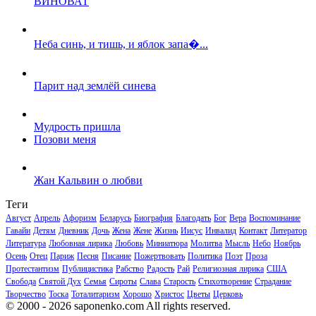
ВИНОВАТ
Неба синь, и тишь, и яблок запа�...
Парит над землёй синева
Мудрость пришла
Позови меня
Жан Кальвин о любви
Теги
Август
Апрель
Афоризм
Беларусь
Биография
Благодать
Бог
Вера
Воспоминание
Гавайи
Детям
Дневник
Дочь
Жена
Жене
Жизнь
Иисус
Инвалид
Контакт
Литератор
Литература
Любовная лирика
Любовь
Миниатюра
Молитва
Мысль
Небо
Ноябрь
Осень
Отец
Париж
Песня
Писание
Пожертвовать
Политика
Поэт
Проза
Протестантизм
Публицистика
Рабство
Радость
Рай
Религиозная лирика
США
Свобода
Святой Дух
Семья
Сироты
Слава
Старость
Стихотворение
Страдание
Творчество
Тоска
Тоталитаризм
Хорошо
Христос
Цветы
Церковь
© 2000 - 2026 saponenko.com All rights reserved.