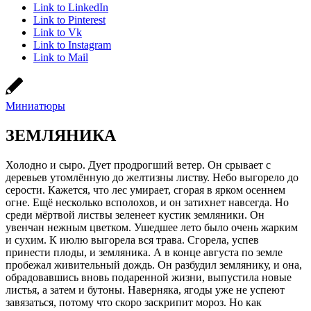
Link to LinkedIn
Link to Pinterest
Link to Vk
Link to Instagram
Link to Mail
Миниатюры
ЗЕМЛЯНИКА
Холодно и сыро. Дует продрогший ветер. Он срывает с
деревьев утомлённую до желтизны листву. Небо выгорело до
серости. Кажется, что лес умирает, сгорая в ярком осеннем
огне. Ещё несколько всполохов, и он затихнет навсегда. Но
среди мёртвой листвы зеленеет кустик земляники. Он
увенчан нежным цветком. Ушедшее лето было очень жарким
и сухим. К июлю выгорела вся трава. Сгорела, успев
принести плоды, и земляника. А в конце августа по земле
пробежал живительный дождь. Он разбудил землянику, и она,
обрадовавшись вновь подаренной жизни, выпустила новые
листья, а затем и бутоны. Наверняка, ягоды уже не успеют
завязаться, потому что скоро заскрипит мороз. Но как