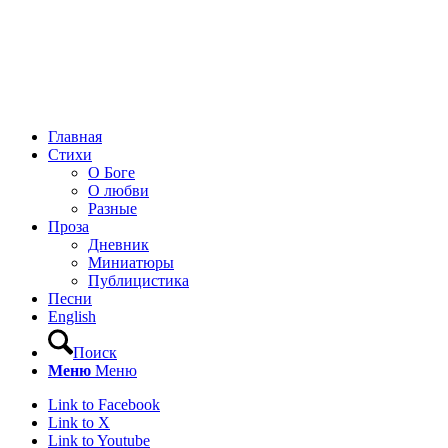
Главная
Стихи
О Боге
О любви
Разные
Проза
Дневник
Миниатюры
Публицистика
Песни
English
Поиск
Меню
Меню
Link to Facebook
Link to X
Link to Youtube