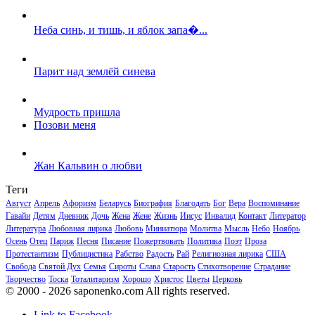
Неба синь, и тишь, и яблок запа�...
Парит над землёй синева
Мудрость пришла
Позови меня
Жан Кальвин о любви
Теги
Август
Апрель
Афоризм
Беларусь
Биография
Благодать
Бог
Вера
Воспоминание
Гавайи
Детям
Дневник
Дочь
Жена
Жене
Жизнь
Иисус
Инвалид
Контакт
Литератор
Литература
Любовная лирика
Любовь
Миниатюра
Молитва
Мысль
Небо
Ноябрь
Осень
Отец
Париж
Песня
Писание
Пожертвовать
Политика
Поэт
Проза
Протестантизм
Публицистика
Рабство
Радость
Рай
Религиозная лирика
США
Свобода
Святой Дух
Семья
Сироты
Слава
Старость
Стихотворение
Страдание
Творчество
Тоска
Тоталитаризм
Хорошо
Христос
Цветы
Церковь
© 2000 - 2026 saponenko.com All rights reserved.
Link to Facebook