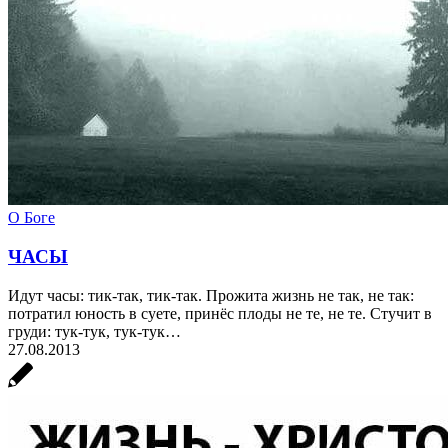
О Боге
ЧАСЫ
Идут часы: тик-так, тик-так. Прожита жизнь не так, не так:
потратил юность в суете, принёс плоды не те, не те. Стучит в
груди: тук-тук, тук-тук…
27.08.2013