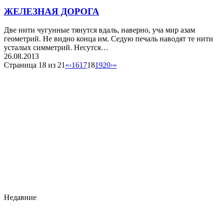
ЖЕЛЕЗНАЯ ДОРОГА
Две нити чугунные тянутся вдаль, наверно, уча мир азам
геометрий. Не видно конца им. Седую печаль наводят те нити
усталых симметрий. Несутся…
26.08.2013
Страница 18 из 21
«
‹
16
17
18
19
20
›
»
Недавние