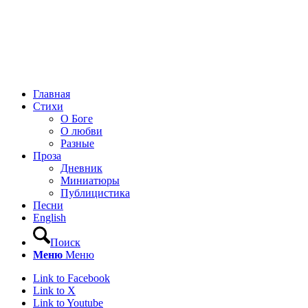
Главная
Стихи
О Боге
О любви
Разные
Проза
Дневник
Миниатюры
Публицистика
Песни
English
Поиск
Меню
Меню
Link to Facebook
Link to X
Link to Youtube