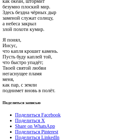
как океан, штормит
безумно плоский мир.
Здесь бездна чёрных дыр
заменой служат солнцу,
а небеса закрыл
злой похоти кумир.
Я понял,
Иисус,
что капля крошит камень.
Пусть буду каплей той,
что быстро упадёт;
Твоей святой любви
негаснущее пламя
меня,
как пар, с земли
поднимет вновь в полёт.
Поделиться записью
Поделиться Facebook
Поделиться X
Share on WhatsApp
Поделиться Pinterest
Поделиться LinkedIn