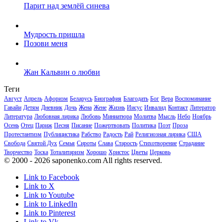
Парит над землёй синева
Мудрость пришла
Позови меня
Жан Кальвин о любви
Теги
Август
Апрель
Афоризм
Беларусь
Биография
Благодать
Бог
Вера
Воспоминание
Гавайи
Детям
Дневник
Дочь
Жена
Жене
Жизнь
Иисус
Инвалид
Контакт
Литератор
Литература
Любовная лирика
Любовь
Миниатюра
Молитва
Мысль
Небо
Ноябрь
Осень
Отец
Париж
Песня
Писание
Пожертвовать
Политика
Поэт
Проза
Протестантизм
Публицистика
Рабство
Радость
Рай
Религиозная лирика
США
Свобода
Святой Дух
Семья
Сироты
Слава
Старость
Стихотворение
Страдание
Творчество
Тоска
Тоталитаризм
Хорошо
Христос
Цветы
Церковь
© 2000 - 2026 saponenko.com All rights reserved.
Link to Facebook
Link to X
Link to Youtube
Link to LinkedIn
Link to Pinterest
Link to Vk