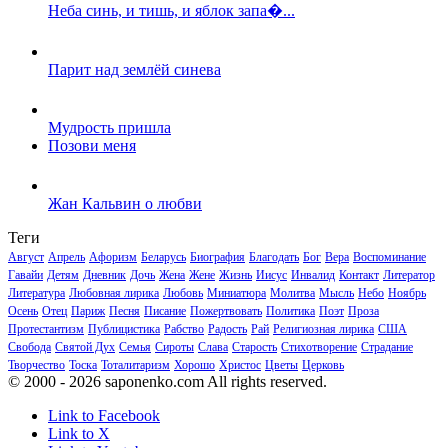
Неба синь, и тишь, и яблок запа�...
Парит над землёй синева
Мудрость пришла
Позови меня
Жан Кальвин о любви
Теги
Август
Апрель
Афоризм
Беларусь
Биография
Благодать
Бог
Вера
Воспоминание
Гавайи
Детям
Дневник
Дочь
Жена
Жене
Жизнь
Иисус
Инвалид
Контакт
Литератор
Литература
Любовная лирика
Любовь
Миниатюра
Молитва
Мысль
Небо
Ноябрь
Осень
Отец
Париж
Песня
Писание
Пожертвовать
Политика
Поэт
Проза
Протестантизм
Публицистика
Рабство
Радость
Рай
Религиозная лирика
США
Свобода
Святой Дух
Семья
Сироты
Слава
Старость
Стихотворение
Страдание
Творчество
Тоска
Тоталитаризм
Хорошо
Христос
Цветы
Церковь
© 2000 - 2026 saponenko.com All rights reserved.
Link to Facebook
Link to X