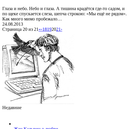
Глаза и небо. Небо и глаза. А тишина крадётся где-то садом, и
по щеке спускается слеза, шепча строкою: «Мы ещё не рядом».
Как много мимо пробежало…
24.08.2013
Страница 20 из 21
«
‹
18
19
20
21
›
Недавние
Жан Кальвин о любви