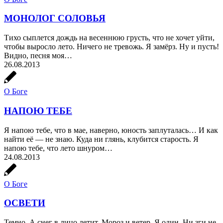
МОНОЛОГ СОЛОВЬЯ
Тихо сыплется дождь на весеннюю грусть, что не хочет уйти,
чтобы выросло лето. Ничего не тревожь. Я замёрз. Ну и пусть!
Видно, песня моя…
26.08.2013
О Боге
НАПОЮ ТЕБЕ
Я напою тебе, что в мае, наверно, юность заплуталась… И как
найти её — не знаю. Куда ни глянь, клубится старость. Я
напою тебе, что лето шнуром…
24.08.2013
О Боге
ОСВЕТИ
Темно. А снег в лицо летит. Мороз и ветер. Я один. Ни зги не