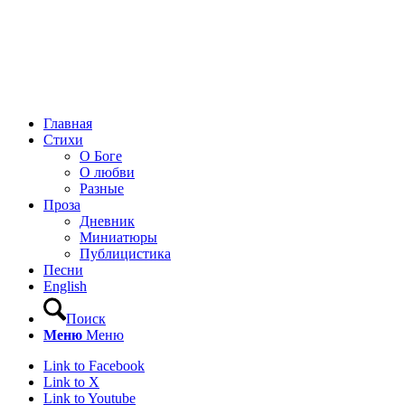
Главная
Стихи
О Боге
О любви
Разные
Проза
Дневник
Миниатюры
Публицистика
Песни
English
Поиск
Меню
Меню
Link to Facebook
Link to X
Link to Youtube