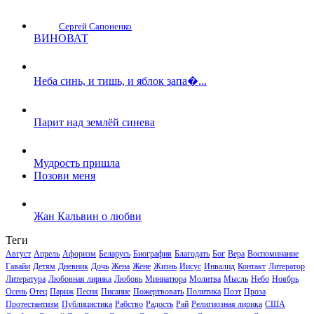
Сергей Сапоненко
ВИНОВАТ
Неба синь, и тишь, и яблок запа�...
Парит над землёй синева
Мудрость пришла
Позови меня
Жан Кальвин о любви
Теги
Август
Апрель
Афоризм
Беларусь
Биография
Благодать
Бог
Вера
Воспоминание
Гавайи
Детям
Дневник
Дочь
Жена
Жене
Жизнь
Иисус
Инвалид
Контакт
Литератор
Литература
Любовная лирика
Любовь
Миниатюра
Молитва
Мысль
Небо
Ноябрь
Осень
Отец
Париж
Песня
Писание
Пожертвовать
Политика
Поэт
Проза
Протестантизм
Публицистика
Рабство
Радость
Рай
Религиозная лирика
США