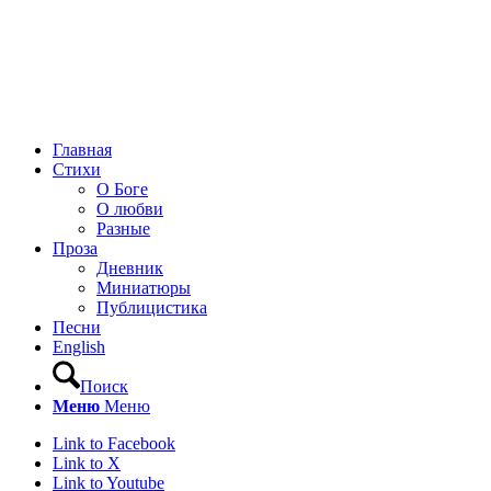
Главная
Стихи
О Боге
О любви
Разные
Проза
Дневник
Миниатюры
Публицистика
Песни
English
Поиск
Меню
Меню
Link to Facebook
Link to X
Link to Youtube