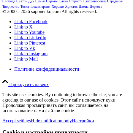
Свобода
Святой Дух
Семья
Сироты
Слава
Старость
Стихотворение
Страдание
Творчество
Тоска
Тоталитаризм
Хорошо
Христос
Цветы
Церковь
© 2000 - 2026 saponenko.com All rights reserved.
Link to Facebook
Link to X
Link to Youtube
Link to LinkedIn
Link to Pinterest
Link to Vk
Link to Instagram
Link to Mail
Политика конфиденциальности
Прокрутить наверх
This site uses cookies. By continuing to browse the site, you are
agreeing to our use of cookies. Этот сайт использует куки.
Продолжая просматривать сайт, вы соглашаетесь на
использование нами файлов cookie.
Accept settings
Hide notification only
Настройки
Cookie и настройки приватности