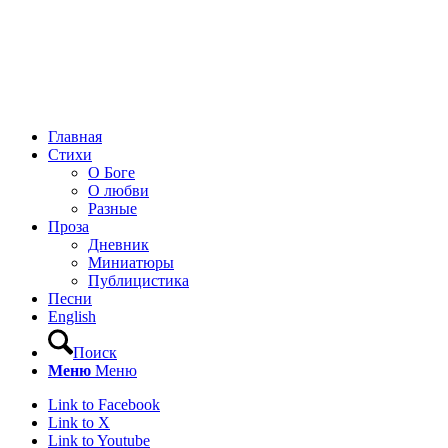
Главная
Стихи
О Боге
О любви
Разные
Проза
Дневник
Миниатюры
Публицистика
Песни
English
Поиск
Меню
Меню
Link to Facebook
Link to X
Link to Youtube