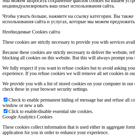
Мы можем запросить сохранение файлов cookies на вашем устро
индивидуализировать ваш опыт использования сайта.
Чтобы узнать больше, нажмите на ссылку категории. Вы также 
испольхования сайта и услугах, которые мы можем предложить
Необходимые Cookies сайта
These cookies are strictly necessary to provide you with services avail
Because these cookies are strictly necessary to deliver the website, 
blocking all cookies on this website. But this will always prompt you t
We fully respect if you want to refuse cookies but to avoid asking you a
experience. If you refuse cookies we will remove all set cookies in o
We provide you with a list of stored cookies on your computer in ou
check these in your browser security settings.
Check to enable permanent hiding of message bar and refuse all co
window or new a tab.
Click to enable/disable essential site cookies.
Google Analytics Cookies
These cookies collect information that is used either in aggregate fo
application for you in order to enhance your experience.