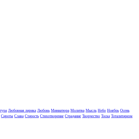
тура
Любовная лирика
Любовь
Миниатюра
Молитва
Мысль
Небо
Ноябрь
Осень
Сироты
Слава
Старость
Стихотворение
Страдание
Творчество
Тоска
Тоталитаризм