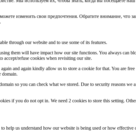
йстве. Мы используем их, чтобы знать, когда вы посещаете наш 
можете изменить свои предпочтения. Обратите внимание, что за
.
able through our website and to use some of its features.
refusing them will have impact how our site functions. You always can b
o accept/refuse cookies when revisiting our site.
gain and again kindly allow us to store a cookie for that. You are free t
ur domain.
r domain so you can check what we stored. Due to security reasons we 
okies if you do not opt in. We need 2 cookies to store this setting. 
rm to help us understand how our website is being used or how effective