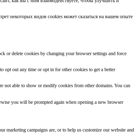
сайт, как вы с ним взаимодействуете, чтобы улучшить и
прет некоторых видов cookies может сказаться на вашем опыте
lock or delete cookies by changing your browser settings and force
o opt out any time or opt in for other cookies to get a better
are not able to show or modify cookies from other domains. You can
Otherwise you will be prompted again when opening a new browser
 our marketing campaigns are, or to help us customize our website and