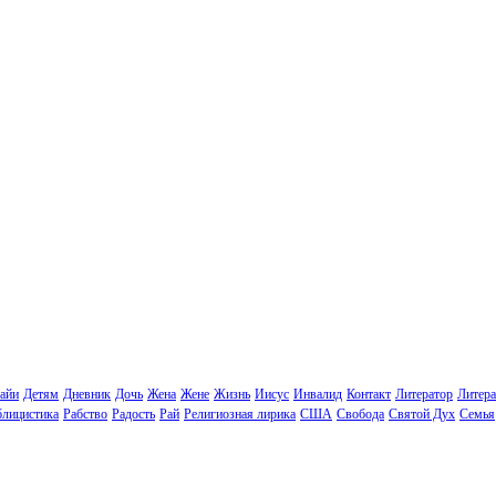
айи
Детям
Дневник
Дочь
Жена
Жене
Жизнь
Иисус
Инвалид
Контакт
Литератор
Литера
лицистика
Рабство
Радость
Рай
Религиозная лирика
США
Свобода
Святой Дух
Семья