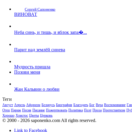
Сергей Сапоненко
ВИНОВАТ
Неба синь, и тишь, и яблок запа�...
Парит над землёй синева
Мудрость пришла
Позови меня
Жан Кальвин о любви
Теги
Август
Апрель
Афоризм
Беларусь
Биография
Благодать
Бог
Вера
Воспоминание
Гав
Отец
Париж
Песня
Писание
Пожертвовать
Политика
Поэт
Проза
Протестантизм
Пуб
Хорошо
Христос
Цветы
Церковь
© 2000 - 2026 saponenko.com All rights reserved.
Link to Facebook