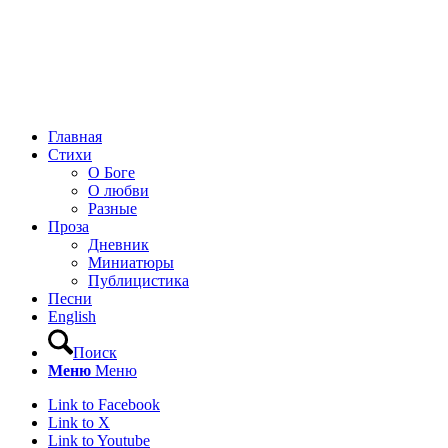
Главная
Стихи
О Боге
О любви
Разные
Проза
Дневник
Миниатюры
Публицистика
Песни
English
Поиск
Меню
Меню
Link to Facebook
Link to X
Link to Youtube