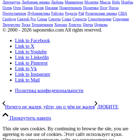
Литература
Любовная лирика
Любовь
Миниатюра
Молитва
Мысль
Небо
Ноябрь
Осень
Отец
Париж
Песня
Писание
Пожертвовать
Политика
Поэт
Проза
Протестантизм
Публицистика
Рабство
Радость
Рай
Религиозная лирика
США
Свобода
Святой Дух
Семья
Сироты
Слава
Старость
Стихотворение
Страдание
Творчество
Тоска
Тоталитаризм
Хорошо
Христос
Цветы
Церковь
© 2000 - 2026 saponenko.com All rights reserved.
Link to Facebook
Link to X
Link to Youtube
Link to LinkedIn
Link to Pinterest
Link to Vk
Link to Instagram
Link to Mail
Политика конфиденциальности
Ничего не жалея, уйти, ни о чём не жалея
ЛЮБИТЕ
Прокрутить наверх
This site uses cookies. By continuing to browse the site, you are
agreeing to our use of cookies. Этот сайт использует куки.
Продолжая просматривать сайт, вы соглашаетесь на