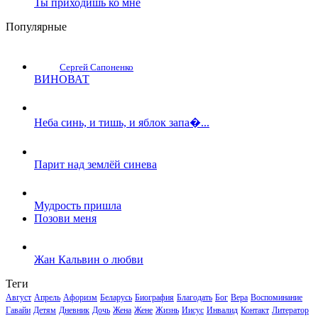
Ты приходишь ко мне
Популярные
Сергей Сапоненко
ВИНОВАТ
Неба синь, и тишь, и яблок запа�...
Парит над землёй синева
Мудрость пришла
Позови меня
Жан Кальвин о любви
Теги
Август
Апрель
Афоризм
Беларусь
Биография
Благодать
Бог
Вера
Воспоминание
Гавайи
Детям
Дневник
Дочь
Жена
Жене
Жизнь
Иисус
Инвалид
Контакт
Литератор