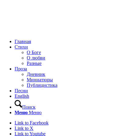
Главная
Стихи
О Боге
О любви
Разные
Проза
Дневник
Миниатюры
Публицистика
Песни
English
Поиск
Меню
Меню
Link to Facebook
Link to X
Link to Youtube