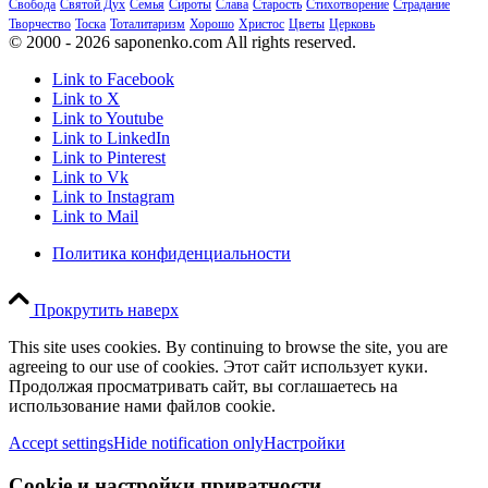
Свобода
Святой Дух
Семья
Сироты
Слава
Старость
Стихотворение
Страдание
Творчество
Тоска
Тоталитаризм
Хорошо
Христос
Цветы
Церковь
© 2000 - 2026 saponenko.com All rights reserved.
Link to Facebook
Link to X
Link to Youtube
Link to LinkedIn
Link to Pinterest
Link to Vk
Link to Instagram
Link to Mail
Политика конфиденциальности
Прокрутить наверх
This site uses cookies. By continuing to browse the site, you are
agreeing to our use of cookies. Этот сайт использует куки.
Продолжая просматривать сайт, вы соглашаетесь на
использование нами файлов cookie.
Accept settings
Hide notification only
Настройки
Cookie и настройки приватности