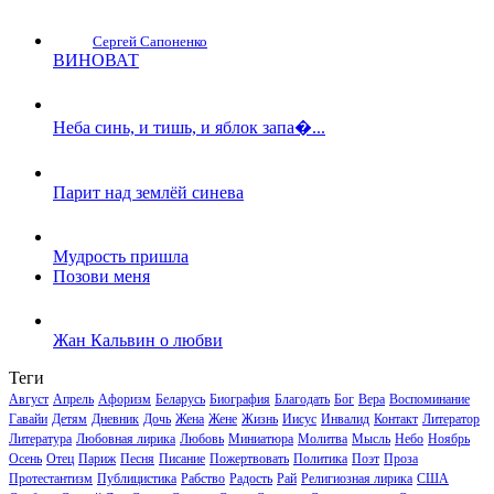
Сергей Сапоненко
ВИНОВАТ
Неба синь, и тишь, и яблок запа�...
Парит над землёй синева
Мудрость пришла
Позови меня
Жан Кальвин о любви
Теги
Август
Апрель
Афоризм
Беларусь
Биография
Благодать
Бог
Вера
Воспоминание
Гавайи
Детям
Дневник
Дочь
Жена
Жене
Жизнь
Иисус
Инвалид
Контакт
Литератор
Литература
Любовная лирика
Любовь
Миниатюра
Молитва
Мысль
Небо
Ноябрь
Осень
Отец
Париж
Песня
Писание
Пожертвовать
Политика
Поэт
Проза
Протестантизм
Публицистика
Рабство
Радость
Рай
Религиозная лирика
США