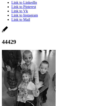
Link to LinkedIn
Link to Pinterest
Link to Vk
Link to Instagram
Link to Mail
44429