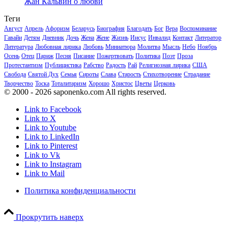
Жан Кальвин о любви
Теги
Август
Апрель
Афоризм
Беларусь
Биография
Благодать
Бог
Вера
Воспоминание
Гавайи
Детям
Дневник
Дочь
Жена
Жене
Жизнь
Иисус
Инвалид
Контакт
Литератор
Литература
Любовная лирика
Любовь
Миниатюра
Молитва
Мысль
Небо
Ноябрь
Осень
Отец
Париж
Песня
Писание
Пожертвовать
Политика
Поэт
Проза
Протестантизм
Публицистика
Рабство
Радость
Рай
Религиозная лирика
США
Свобода
Святой Дух
Семья
Сироты
Слава
Старость
Стихотворение
Страдание
Творчество
Тоска
Тоталитаризм
Хорошо
Христос
Цветы
Церковь
© 2000 - 2026 saponenko.com All rights reserved.
Link to Facebook
Link to X
Link to Youtube
Link to LinkedIn
Link to Pinterest
Link to Vk
Link to Instagram
Link to Mail
Политика конфиденциальности
Прокрутить наверх