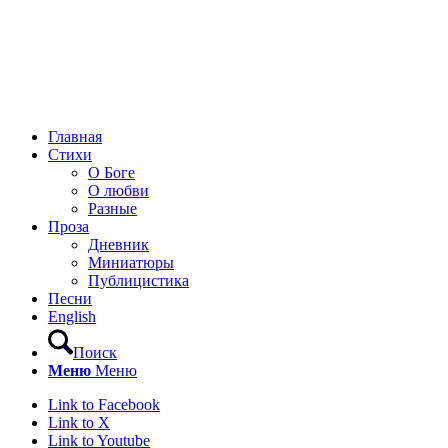
Главная
Стихи
О Боге
О любви
Разные
Проза
Дневник
Миниатюры
Публицистика
Песни
English
Поиск
Меню
Меню
Link to Facebook
Link to X
Link to Youtube