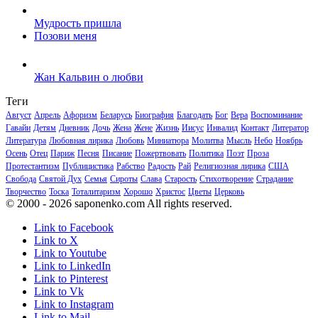
Мудрость пришла
Позови меня
Жан Кальвин о любви
Теги
Август
Апрель
Афоризм
Беларусь
Биография
Благодать
Бог
Вера
Воспоминание
Гавайи
Детям
Дневник
Дочь
Жена
Жене
Жизнь
Иисус
Инвалид
Контакт
Литератор
Литература
Любовная лирика
Любовь
Миниатюра
Молитва
Мысль
Небо
Ноябрь
Осень
Отец
Париж
Песня
Писание
Пожертвовать
Политика
Поэт
Проза
Протестантизм
Публицистика
Рабство
Радость
Рай
Религиозная лирика
США
Свобода
Святой Дух
Семья
Сироты
Слава
Старость
Стихотворение
Страдание
Творчество
Тоска
Тоталитаризм
Хорошо
Христос
Цветы
Церковь
© 2000 - 2026 saponenko.com All rights reserved.
Link to Facebook
Link to X
Link to Youtube
Link to LinkedIn
Link to Pinterest
Link to Vk
Link to Instagram
Link to Mail