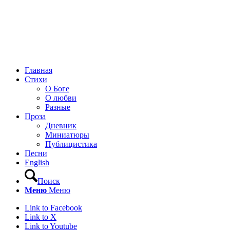
Главная
Стихи
О Боге
О любви
Разные
Проза
Дневник
Миниатюры
Публицистика
Песни
English
Поиск
Меню
Меню
Link to Facebook
Link to X
Link to Youtube