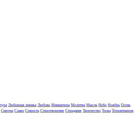
тура
Любовная лирика
Любовь
Миниатюра
Молитва
Мысль
Небо
Ноябрь
Осень
Сироты
Слава
Старость
Стихотворение
Страдание
Творчество
Тоска
Тоталитаризм