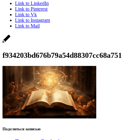
Link to LinkedIn
Link to Pinterest
Link to Vk
Link to Instagram
Link to Mail
f934203bd676b79a54d88307cc68a751
Поделиться записью