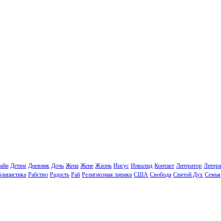
айи
Детям
Дневник
Дочь
Жена
Жене
Жизнь
Иисус
Инвалид
Контакт
Литератор
Литера
лицистика
Рабство
Радость
Рай
Религиозная лирика
США
Свобода
Святой Дух
Семья