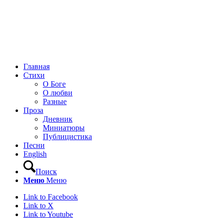
Главная
Стихи
О Боге
О любви
Разные
Проза
Дневник
Миниатюры
Публицистика
Песни
English
Поиск
Меню
Меню
Link to Facebook
Link to X
Link to Youtube