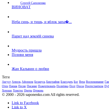
Сергей Сапоненко
ВИНОВАТ
Неба синь, и тишь, и яблок запа�...
Парит над землёй синева
Мудрость пришла
Позови меня
Жан Кальвин о любви
Теги
Август
Апрель
Афоризм
Беларусь
Биография
Благодать
Бог
Вера
Воспоминание
Гав
Отец
Париж
Песня
Писание
Пожертвовать
Политика
Поэт
Проза
Протестантизм
Пуб
Хорошо
Христос
Цветы
Церковь
© 2000 - 2026 saponenko.com All rights reserved.
Link to Facebook
Link to X