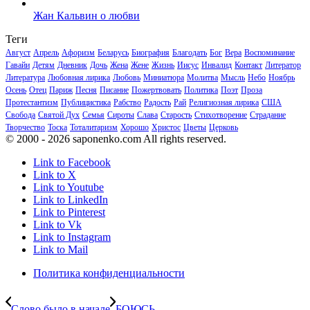
Жан Кальвин о любви
Теги
Август
Апрель
Афоризм
Беларусь
Биография
Благодать
Бог
Вера
Воспоминание
Гавайи
Детям
Дневник
Дочь
Жена
Жене
Жизнь
Иисус
Инвалид
Контакт
Литератор
Литература
Любовная лирика
Любовь
Миниатюра
Молитва
Мысль
Небо
Ноябрь
Осень
Отец
Париж
Песня
Писание
Пожертвовать
Политика
Поэт
Проза
Протестантизм
Публицистика
Рабство
Радость
Рай
Религиозная лирика
США
Свобода
Святой Дух
Семья
Сироты
Слава
Старость
Стихотворение
Страдание
Творчество
Тоска
Тоталитаризм
Хорошо
Христос
Цветы
Церковь
© 2000 - 2026 saponenko.com All rights reserved.
Link to Facebook
Link to X
Link to Youtube
Link to LinkedIn
Link to Pinterest
Link to Vk
Link to Instagram
Link to Mail
Политика конфиденциальности
Слово было в начале
БОЮСЬ