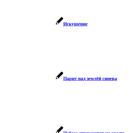
Искушение
Парит над землёй синева