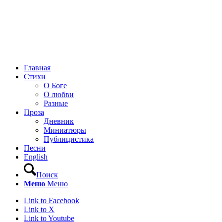
Главная
Стихи
О Боге
О любви
Разные
Проза
Дневник
Миниатюры
Публицистика
Песни
English
Поиск
Меню
Меню
Link to Facebook
Link to X
Link to Youtube