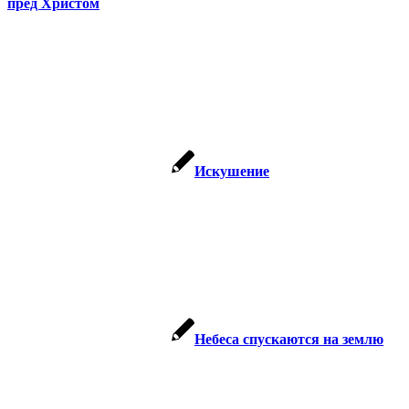
пред Христом
Искушение
Небеса спускаются на землю