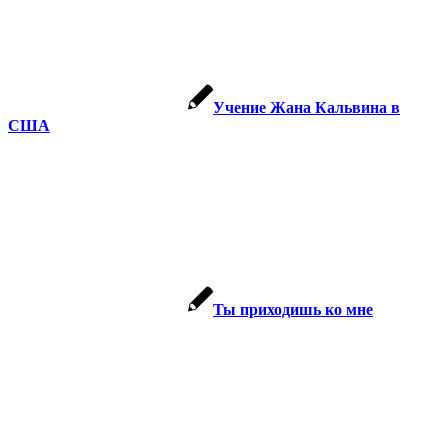
Учение Жана Кальвина в
США
Ты приходишь ко мне