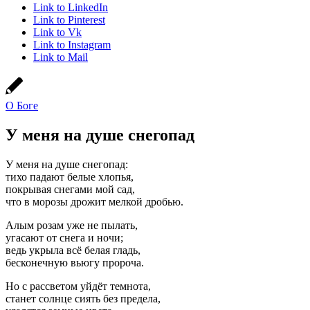
Link to LinkedIn
Link to Pinterest
Link to Vk
Link to Instagram
Link to Mail
О Боге
У меня на душе снегопад
У меня на душе снегопад:
тихо падают белые хлопья,
покрывая снегами мой сад,
что в морозы дрожит мелкой дробью.
Алым розам уже не пылать,
угасают от снега и ночи;
ведь укрыла всё белая гладь,
бесконечную вьюгу пророча.
Но с рассветом уйдёт темнота,
станет солнце сиять без предела,