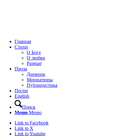
Главная
Стихи
О Боге
О любви
Разные
Проза
Дневник
Миниатюры
Публицистика
Песни
English
Поиск
Меню
Меню
Link to Facebook
Link to X
Link to Youtube