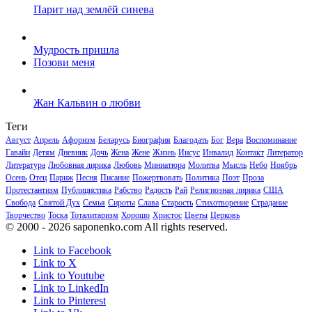
Парит над землёй синева
Мудрость пришла
Позови меня
Жан Кальвин о любви
Теги
Август
Апрель
Афоризм
Беларусь
Биография
Благодать
Бог
Вера
Воспоминание
Гавайи
Детям
Дневник
Дочь
Жена
Жене
Жизнь
Иисус
Инвалид
Контакт
Литератор
Литература
Любовная лирика
Любовь
Миниатюра
Молитва
Мысль
Небо
Ноябрь
Осень
Отец
Париж
Песня
Писание
Пожертвовать
Политика
Поэт
Проза
Протестантизм
Публицистика
Рабство
Радость
Рай
Религиозная лирика
США
Свобода
Святой Дух
Семья
Сироты
Слава
Старость
Стихотворение
Страдание
Творчество
Тоска
Тоталитаризм
Хорошо
Христос
Цветы
Церковь
© 2000 - 2026 saponenko.com All rights reserved.
Link to Facebook
Link to X
Link to Youtube
Link to LinkedIn
Link to Pinterest