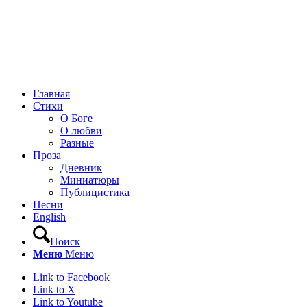
Главная
Стихи
О Боге
О любви
Разные
Проза
Дневник
Миниатюры
Публицистика
Песни
English
Поиск
Меню
Меню
Link to Facebook
Link to X
Link to Youtube