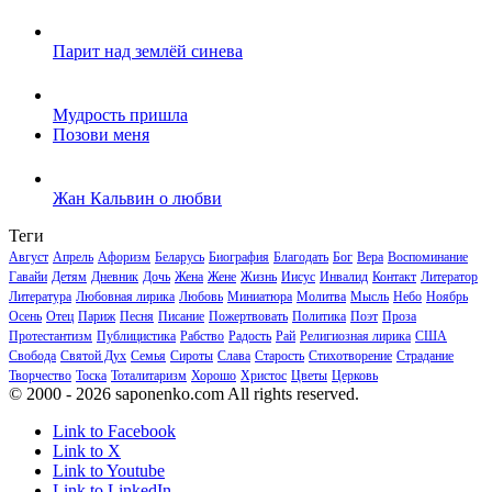
Парит над землёй синева
Мудрость пришла
Позови меня
Жан Кальвин о любви
Теги
Август
Апрель
Афоризм
Беларусь
Биография
Благодать
Бог
Вера
Воспоминание
Гавайи
Детям
Дневник
Дочь
Жена
Жене
Жизнь
Иисус
Инвалид
Контакт
Литератор
Литература
Любовная лирика
Любовь
Миниатюра
Молитва
Мысль
Небо
Ноябрь
Осень
Отец
Париж
Песня
Писание
Пожертвовать
Политика
Поэт
Проза
Протестантизм
Публицистика
Рабство
Радость
Рай
Религиозная лирика
США
Свобода
Святой Дух
Семья
Сироты
Слава
Старость
Стихотворение
Страдание
Творчество
Тоска
Тоталитаризм
Хорошо
Христос
Цветы
Церковь
© 2000 - 2026 saponenko.com All rights reserved.
Link to Facebook
Link to X
Link to Youtube
Link to LinkedIn