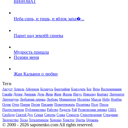
ВИНОВАТ
Неба синь, и тишь, и яблок запа�...
Парит над землёй синева
Мудрость пришла
Позови меня
Жан Кальвин о любви
Теги
Август
Апрель
Афоризм
Беларусь
Биография
Благодать
Бог
Вера
Воспоминание
Гавайи
Детям
Дневник
Дочь
Жена
Жене
Жизнь
Иисус
Инвалид
Контакт
Литератор
Литература
Любовная лирика
Любовь
Миниатюра
Молитва
Мысль
Небо
Ноябрь
Осень
Отец
Париж
Песня
Писание
Пожертвовать
Политика
Поэт
Проза
Протестантизм
Публицистика
Рабство
Радость
Рай
Религиозная лирика
США
Свобода
Святой Дух
Семья
Сироты
Слава
Старость
Стихотворение
Страдание
Творчество
Тоска
Тоталитаризм
Хорошо
Христос
Цветы
Церковь
© 2000 - 2026 saponenko.com All rights reserved.