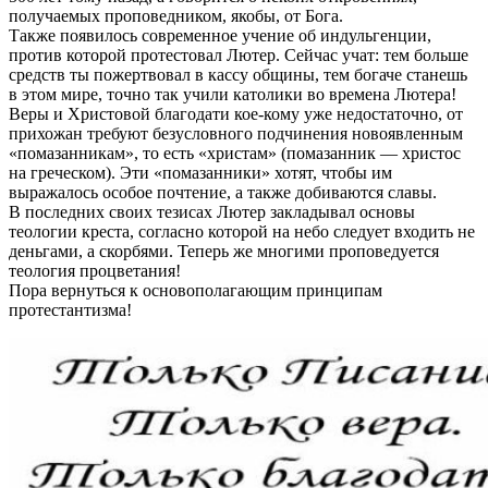
получаемых проповедником, якобы, от Бога.
Также появилось современное учение об индульгенции,
против которой протестовал Лютер. Сейчас учат: тем больше
средств ты пожертвовал в кассу общины, тем богаче станешь
в этом мире, точно так учили католики во времена Лютера!
Веры и Христовой благодати кое-кому уже недостаточно, от
прихожан требуют безусловного подчинения новоявленным
«помазанникам», то есть «христам» (помазанник — христос
на греческом). Эти «помазанники» хотят, чтобы им
выражалось особое почтение, а также добиваются славы.
В последних своих тезисах Лютер закладывал основы
теологии креста, согласно которой на небо следует входить не
деньгами, а скорбями. Теперь же многими проповедуется
теология процветания!
Пора вернуться к основополагающим принципам
протестантизма!