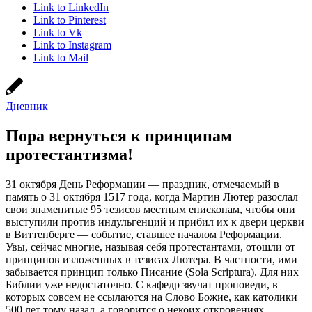
Link to LinkedIn
Link to Pinterest
Link to Vk
Link to Instagram
Link to Mail
Дневник
Пора вернуться к принципам
протестантизма!
31 октября День Реформации — праздник, отмечаемый в
память о 31 октября 1517 года, когда Мартин Лютер разослал
свои знаменитые 95 тезисов местным епископам, чтобы они
выступили против индульгенций и прибил их к двери церкви
в Виттенберге — событие, ставшее началом Реформации.
Увы, сейчас многие, называя себя протестантами, отошли от
принципов изложенных в тезисах Лютера. В частности, ими
забывается принцип только Писание (Sola Scriptura). Для них
Библии уже недостаточно. С кафедр звучат проповеди, в
которых совсем не ссылаются на Слово Божие, как католики
500 лет тому назад, а говорится о некоих откровениях,