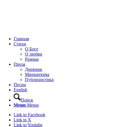
Главная
Стихи
О Боге
О любви
Разные
Проза
Дневник
Миниатюры
Публицистика
Песни
English
Поиск
Меню
Меню
Link to Facebook
Link to X
Link to Youtube