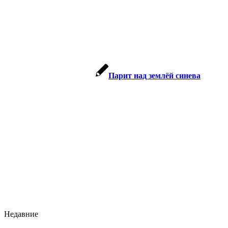
Парит над землёй синева
Недавние