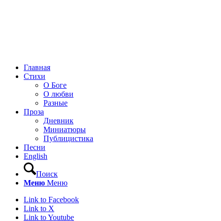
Главная
Стихи
О Боге
О любви
Разные
Проза
Дневник
Миниатюры
Публицистика
Песни
English
Поиск
Меню
Меню
Link to Facebook
Link to X
Link to Youtube