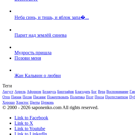
Неба синь, и тишь, и яблок запа�...
Парит над землёй синева
Мудрость пришла
Позови меня
Жан Кальвин о любви
Теги
Август
Апрель
Афоризм
Беларусь
Биография
Благодать
Бог
Вера
Воспоминание
Гав
Отец
Париж
Песня
Писание
Пожертвовать
Политика
Поэт
Проза
Протестантизм
Пуб
Хорошо
Христос
Цветы
Церковь
© 2000 - 2026 saponenko.com All rights reserved.
Link to Facebook
Link to X
Link to Youtube
Link to LinkedIn