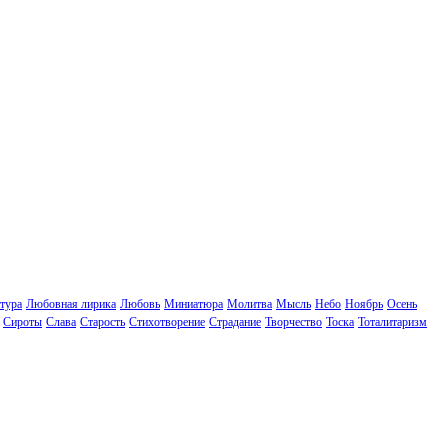
тура
Любовная лирика
Любовь
Миниатюра
Молитва
Мысль
Небо
Ноябрь
Осень
Сироты
Слава
Старость
Стихотворение
Страдание
Творчество
Тоска
Тоталитаризм