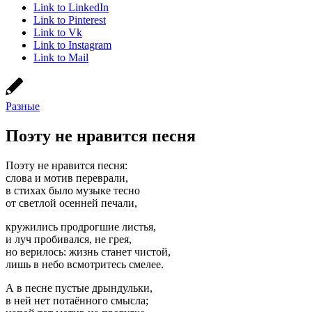
Link to LinkedIn
Link to Pinterest
Link to Vk
Link to Instagram
Link to Mail
Разные
Поэту не нравится песня
Поэту не нравится песня:
слова и мотив переврали,
в стихах было музыке тесно
от светлой осенней печали,
кружились продрогшие листья,
и луч пробивался, не грея,
но верилось: жизнь станет чистой,
лишь в небо всмотритесь смелее.
А в песне пустые дрындульки,
в ней нет потаённого смысла;