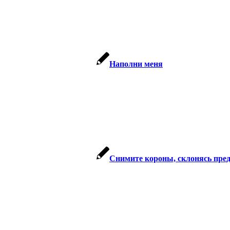
Наполни меня
Снимите короны, склонясь пре