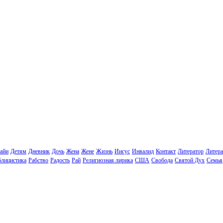
айи
Детям
Дневник
Дочь
Жена
Жене
Жизнь
Иисус
Инвалид
Контакт
Литератор
Литера
лицистика
Рабство
Радость
Рай
Религиозная лирика
США
Свобода
Святой Дух
Семья