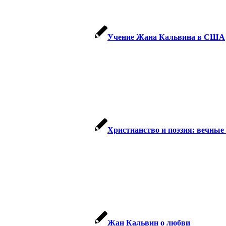
Учение Жана Кальвина в США
Христианство и поэзия: вечные
Жан Кальвин о любви