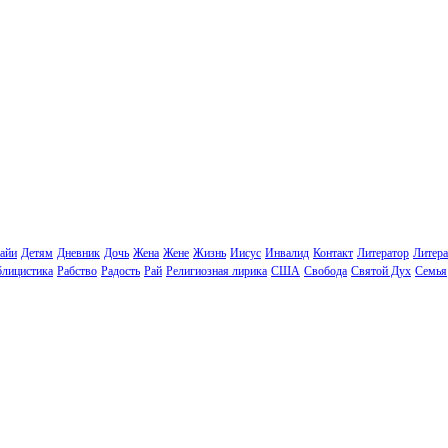
айи
Детям
Дневник
Дочь
Жена
Жене
Жизнь
Иисус
Инвалид
Контакт
Литератор
Литера
лицистика
Рабство
Радость
Рай
Религиозная лирика
США
Свобода
Святой Дух
Семья