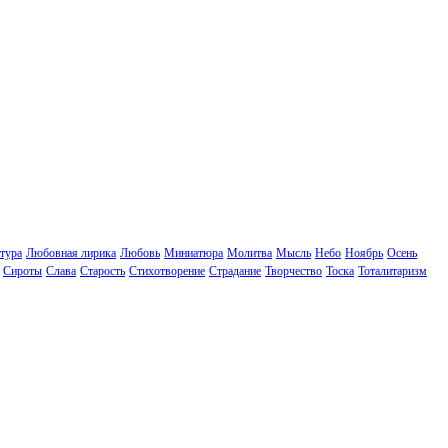
тура
Любовная лирика
Любовь
Миниатюра
Молитва
Мысль
Небо
Ноябрь
Осень
Сироты
Слава
Старость
Стихотворение
Страдание
Творчество
Тоска
Тоталитаризм