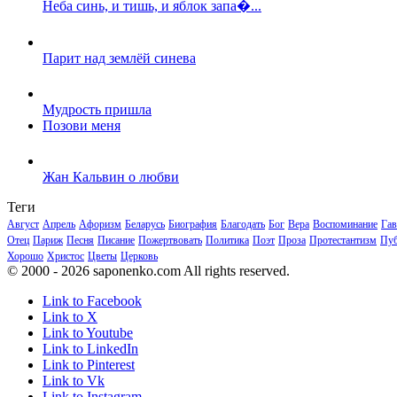
Неба синь, и тишь, и яблок запа�...
Парит над землёй синева
Мудрость пришла
Позови меня
Жан Кальвин о любви
Теги
Август
Апрель
Афоризм
Беларусь
Биография
Благодать
Бог
Вера
Воспоминание
Гав
Отец
Париж
Песня
Писание
Пожертвовать
Политика
Поэт
Проза
Протестантизм
Пуб
Хорошо
Христос
Цветы
Церковь
© 2000 - 2026 saponenko.com All rights reserved.
Link to Facebook
Link to X
Link to Youtube
Link to LinkedIn
Link to Pinterest
Link to Vk
Link to Instagram