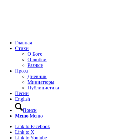
Главная
Стихи
О Боге
О любви
Разные
Проза
Дневник
Миниатюры
Публицистика
Песни
English
Поиск
Меню
Меню
Link to Facebook
Link to X
Link to Youtube