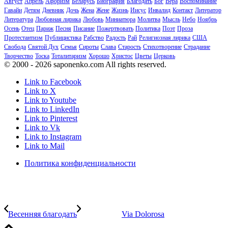
Август
Апрель
Афоризм
Беларусь
Биография
Благодать
Бог
Вера
Воспоминание
Гавайи
Детям
Дневник
Дочь
Жена
Жене
Жизнь
Иисус
Инвалид
Контакт
Литератор
Литература
Любовная лирика
Любовь
Миниатюра
Молитва
Мысль
Небо
Ноябрь
Осень
Отец
Париж
Песня
Писание
Пожертвовать
Политика
Поэт
Проза
Протестантизм
Публицистика
Рабство
Радость
Рай
Религиозная лирика
США
Свобода
Святой Дух
Семья
Сироты
Слава
Старость
Стихотворение
Страдание
Творчество
Тоска
Тоталитаризм
Хорошо
Христос
Цветы
Церковь
© 2000 - 2026 saponenko.com All rights reserved.
Link to Facebook
Link to X
Link to Youtube
Link to LinkedIn
Link to Pinterest
Link to Vk
Link to Instagram
Link to Mail
Политика конфиденциальности
Весенняя благодать
Via Dolorosa