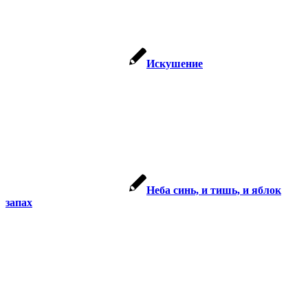
Искушение
Неба синь, и тишь, и яблок
запах