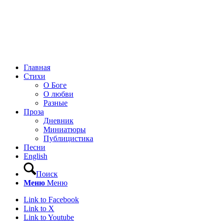
Главная
Стихи
О Боге
О любви
Разные
Проза
Дневник
Миниатюры
Публицистика
Песни
English
Поиск
Меню
Меню
Link to Facebook
Link to X
Link to Youtube