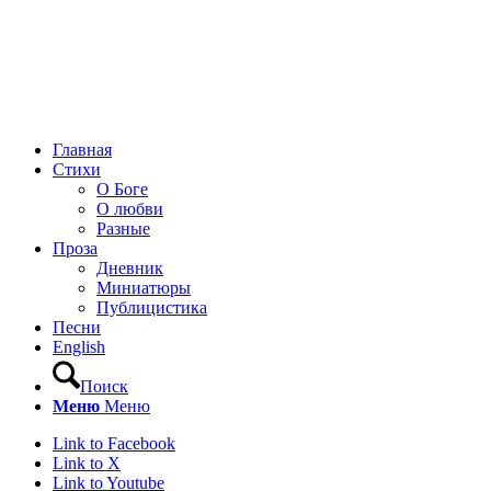
Главная
Стихи
О Боге
О любви
Разные
Проза
Дневник
Миниатюры
Публицистика
Песни
English
Поиск
Меню
Меню
Link to Facebook
Link to X
Link to Youtube