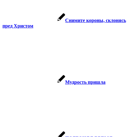
Снимите короны, склонясь
пред Христом
Мудрость пришла