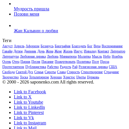
Мудрость пришла
Позови меня
Жан Кальвин о любви
Теги
Август
Апрель
Афоризм
Беларусь
Биография
Благодать
Бог
Вера
Воспоминание
Гавайи
Детям
Дневник
Дочь
Жена
Жене
Жизнь
Иисус
Инвалид
Контакт
Литератор
Литература
Любовная лирика
Любовь
Миниатюра
Молитва
Мысль
Небо
Ноябрь
Осень
Отец
Париж
Песня
Писание
Пожертвовать
Политика
Поэт
Проза
Протестантизм
Публицистика
Рабство
Радость
Рай
Религиозная лирика
США
Свобода
Святой Дух
Семья
Сироты
Слава
Старость
Стихотворение
Страдание
Творчество
Тоска
Тоталитаризм
Хорошо
Христос
Цветы
Церковь
© 2000 - 2026 saponenko.com All rights reserved.
Link to Facebook
Link to X
Link to Youtube
Link to LinkedIn
Link to Pinterest
Link to Vk
Link to Instagram
Link to Mail