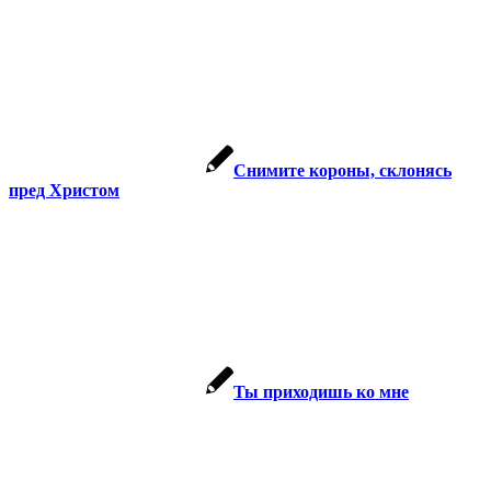
Снимите короны, склонясь
пред Христом
Ты приходишь ко мне