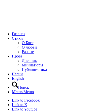
Главная
Стихи
О Боге
О любви
Разные
Проза
Дневник
Миниатюры
Публицистика
Песни
English
Поиск
Меню
Меню
Link to Facebook
Link to X
Link to Youtube