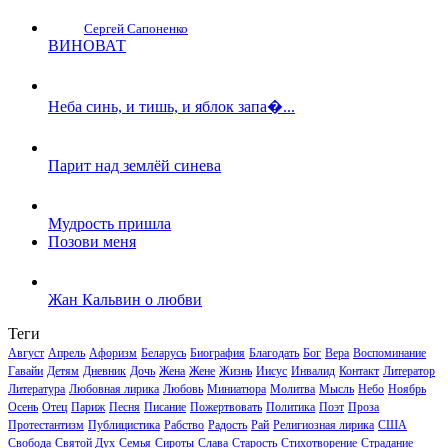
Сергей Сапоненко
ВИНОВАТ
Неба синь, и тишь, и яблок запа�...
Парит над землёй синева
Мудрость пришла
Позови меня
Жан Кальвин о любви
Теги
Август
Апрель
Афоризм
Беларусь
Биография
Благодать
Бог
Вера
Воспоминание
Гавайи
Детям
Дневник
Дочь
Жена
Жене
Жизнь
Иисус
Инвалид
Контакт
Литератор
Литература
Любовная лирика
Любовь
Миниатюра
Молитва
Мысль
Небо
Ноябрь
Осень
Отец
Париж
Песня
Писание
Пожертвовать
Политика
Поэт
Проза
Протестантизм
Публицистика
Рабство
Радость
Рай
Религиозная лирика
США
Свобода
Святой Дух
Семья
Сироты
Слава
Старость
Стихотворение
Страдание